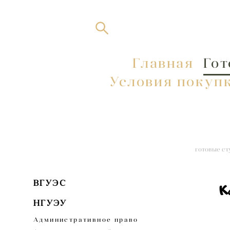
Главная
Главная
Гот
Гот
Условия покупк
Условия покупк
готовые ст
ВГУЭС
НГУЭУ
Административное право