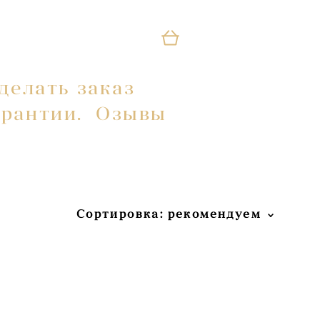
делать заказ
делать заказ
арантии.
арантии.
Озывы
Озывы
Сортировка:
рекомендуем