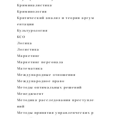
Криминалистика
Криминология
Критический анализ и теория аргум
ентации
Культурология
КСО
Логика
Логистика
Маркетинг
Маркетинг персонала
Математика
Международные отношения
Международное право
Методы оптимальных решений
Менеджмент
Методика расследования преступле
ний
Методы принятия управленческих р