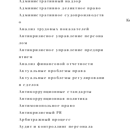
Административный надзор
Административно деликтное право
Административное судопроизводств
К
о
Анализ трудовых показателей
Антикризисное управление персона
лом
Антикризисное управление предпри
ятием
Анализ финансовой отчетности
Актуальные проблемы права
Актуальные проблемы регулировани
я сделок
Антикоррупционные стандарты
Антикоррупционная политика
Антимонопольное право
Антикризисный PR
Арбитражный процесс
Аудит и контроллинг персонала