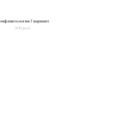
онфликтология 7 вариант
300 pуб.