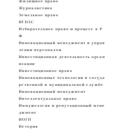
Жилищное право
Журналистика
Земельное право
ИГПЗС
Избирательное право и процесс в Р
Ф
Инновационный менеджмент в управ
лении персоналом
Инвестиционная деятельность орган
изации
Инвестиционное право
Инновационные технологии в госуда
рственной и муниципальной службе
Инновационный менеджмент
Интеллектуальное право
Имиджелогия и репутационный мене
джмент
ИОГП
История