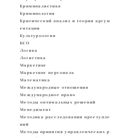
Криминалистика
Криминология
Критический анализ и теория аргум
ентации
Культурология
КСО
Логика
Логистика
Маркетинг
Маркетинг персонала
Математика
Международные отношения
Международное право
Методы оптимальных решений
Менеджмент
Методика расследования преступле
ний
Методы принятия управленческих р