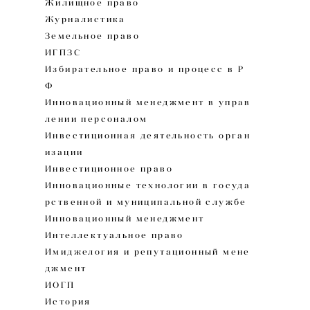
Жилищное право
Журналистика
Земельное право
ИГПЗС
Избирательное право и процесс в Р
Ф
Инновационный менеджмент в управ
лении персоналом
Инвестиционная деятельность орган
изации
Инвестиционное право
Инновационные технологии в госуда
рственной и муниципальной службе
Инновационный менеджмент
Интеллектуальное право
Имиджелогия и репутационный мене
джмент
ИОГП
История