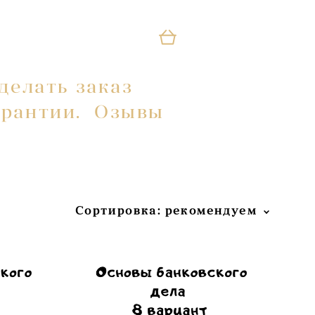
делать заказ
делать заказ
арантии.
арантии.
Озывы
Озывы
Сортировка:
рекомендуем