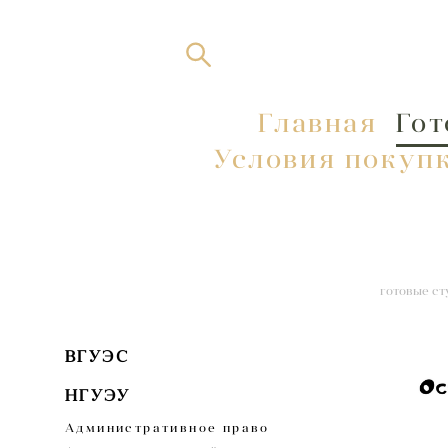
Главная
Главная
Гот
Гот
Условия покупк
Условия покупк
готовые ст
ВГУЭС
НГУЭУ
Административное право