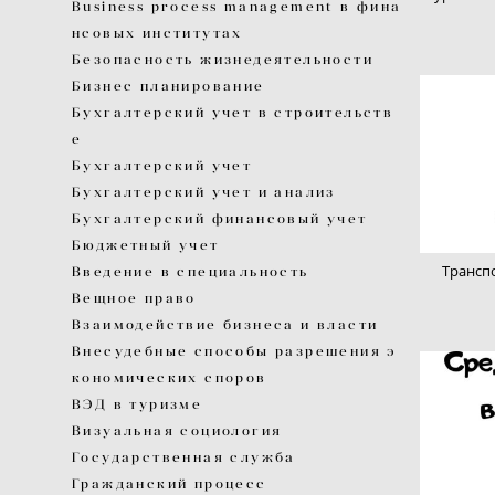
Business process management в фина
нсовых институтах
Безопасность жизнедеятельности
Бизнес планирование
Бухгалтерский учет в строительств
е
Бухгалтерский учет
Бухгалтерский учет и анализ
Бухгалтерский финансовый учет
Бюджетный учет
Трансп
Введение в специальность
Вещное право
Взаимодействие бизнеса и власти
Внесудебные способы разрешения э
кономических споров
ВЭД в туризме
Визуальная социология
Государственная служба
Гражданский процесс