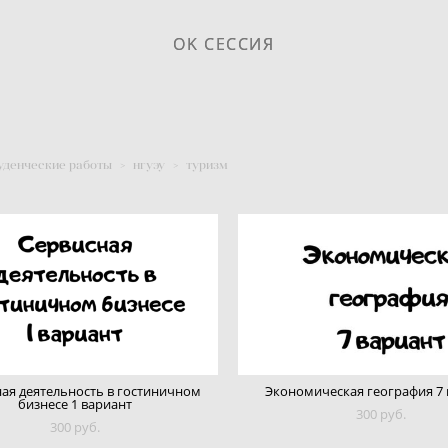
OK СЕССИЯ
OK СЕССИЯ
уденческие работы
>
нгуэу
>
туризм
ая деятельность в гостиничном
Экономическая география 7
бизнесе 1 вариант
300 pуб.
300 pуб.