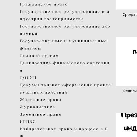
Гражданское право
Государственное регулирование в и
Средст
ндустрии гостеприимства
Государственное регулирование эко
номики
Государственные и муниципальные
финансы
Деловой туризм
Диагностика финансового состояни
я
ДОСУП
Документальное оформление процес
Религи
суальных действий
Жилищное право
Журналистика
Земельное право
ИГПЗС
Избирательное право и процесс в Р
Ф