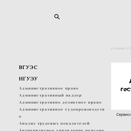
готовые ст
ВГУЭС
НГУЭУ
Административное право
Административный надзор
Административно деликтное право
Административное судопроизводств
Сервисн
о
Анализ трудовых показателей
Антикризисное управление персона