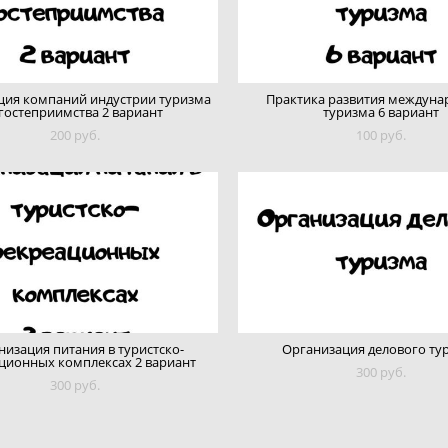
ция компаний индустрии туризма
Практика развития междуна
 гостеприимства 2 вариант
туризма 6 вариант
200 pуб.
100 pуб.
низация питания в туристско-
Организация делового ту
ционных комплексах 2 вариант
300 pуб.
300 pуб.