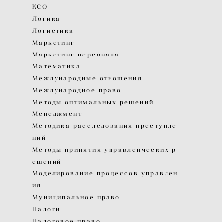
КСО
Логика
Логистика
Маркетинг
Маркетинг персонала
Математика
Международные отношения
Международное право
Методы оптимальных решений
Менеджмент
Методика расследования преступле
ний
Методы принятия управленческих р
ешений
Моделирование процессов управлен
ия
Муниципальное право
Налоги
Налоговое право