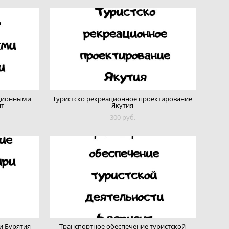
ационными
Туристско рекреационное проектирование
нт
Якутия
300 pуб.
и Бурятия
Транспортное обеспечение туристской