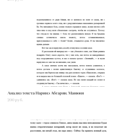
Анализ текста Наринэ Абгарян. Манюня
200 pуб.