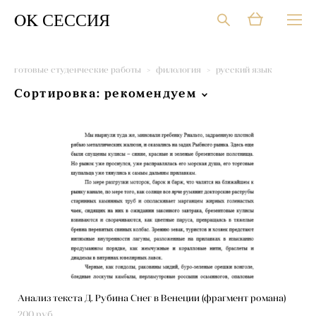
OK СЕССИЯ
готовые студенческие работы
>
филология
>
русский язык
Сортировка:
рекомендуем
Анализ текста Д. Рубина Снег в Венеции (фрагмент романа)
200 pуб.